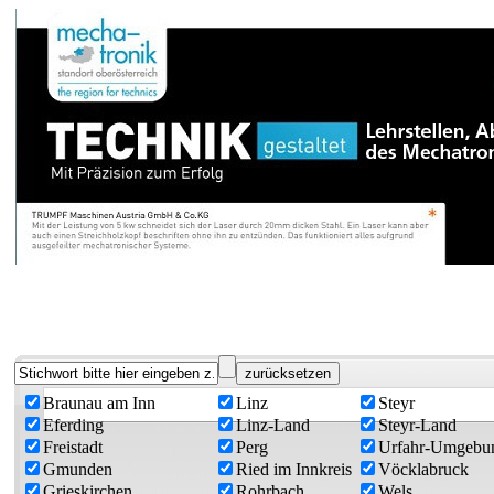
Braunau am Inn
Linz
Steyr
Eferding
Linz-Land
Steyr-Land
Freistadt
Perg
Urfahr-Umgebu
Gmunden
Ried im Innkreis
Vöcklabruck
Grieskirchen
Rohrbach
Wels