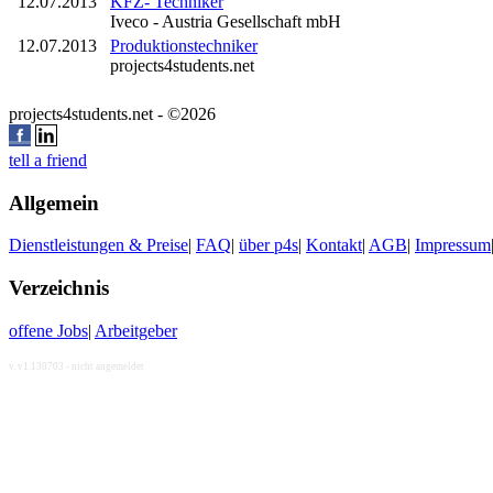
12.07.2013
KFZ- Techniker
Iveco - Austria Gesellschaft mbH
12.07.2013
Produktionstechniker
projects4students.net
projects4students.net - ©2026
tell a friend
Allgemein
Dienstleistungen & Preise
|
FAQ
|
über p4s
|
Kontakt
|
AGB
|
Impressum
Verzeichnis
offene Jobs
|
Arbeitgeber
v. v1.130703 - nicht angemeldet