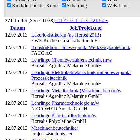
Kirchdorf an der Krems
Schärding
Wels-Land
371
Treffer [Seite: 11/38]
«
<
1
7
9
10
11
12
13
15
21
36
>
»
Datum
Job/Projekttitel
12.07.2013
Lagerlogistiker/In (ab Herbst 2013)
EWE Küchen Gesellschaft m.b.H.
12.07.2013
Konstruktion - Schwerpunkt Werkzeugbautechnik
FACC AG
12.07.2013
Lehrlinge Chemieverfahrenstechnik m/w
Borealis Agrolinz Melamine GmbH
12.07.2013
Lehrlinge Elektrobetriebstechnik mit Schwerpunkt
Prozessleittechnik
Borealis Agrolinz Melamine GmbH
12.07.2013
Lehrlinge Metalltechnik (Maschinenbau) m/w
Borealis Agrolinz Melamine GmbH
12.07.2013
Lehrlinge Pharmatechnologie m/w
NYCOMED Austria GmbH
12.07.2013
Lehrlinge Kunststofftechnik m/w
Borealis Polyolefine GmbH
12.07.2013
Maschinenbautechniker
projects4students.net