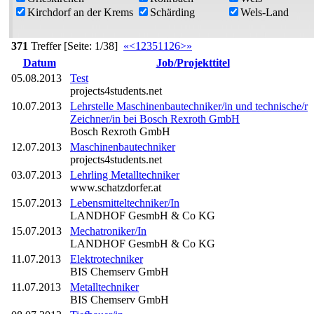
Kirchdorf an der Krems
Schärding
Wels-Land
371
Treffer [Seite: 1/38]
«
<
1
2
3
5
11
26
>
»
Datum
Job/Projekttitel
05.08.2013
Test
projects4students.net
10.07.2013
Lehrstelle Maschinenbautechniker/in und technische/r
Zeichner/in bei Bosch Rexroth GmbH
Bosch Rexroth GmbH
12.07.2013
Maschinenbautechniker
projects4students.net
03.07.2013
Lehrling Metalltechniker
www.schatzdorfer.at
15.07.2013
Lebensmitteltechniker/In
LANDHOF GesmbH & Co KG
15.07.2013
Mechatroniker/In
LANDHOF GesmbH & Co KG
11.07.2013
Elektrotechniker
BIS Chemserv GmbH
11.07.2013
Metalltechniker
BIS Chemserv GmbH