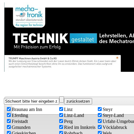
Braunau am Inn
Linz
Steyr
Eferding
Linz-Land
Steyr-Land
Freistadt
Perg
Urfahr-Umgebu
Gmunden
Ried im Innkreis
Vöcklabruck
Grieskirchen
Rohrbach
Wels