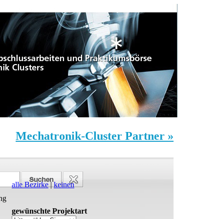
Mechatronik-Cluster Partner »
alle Bezirke
|
keinen
ng
gewünschte Projektart