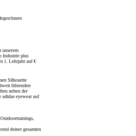
llegen/innen
ch unserem
 Industrie plus
m 1. Lehrjahr auf €
men Silhouette
ltweit führenden
eiben neben der
e adidas eyewear auf
Outdoortrainings,
hrend deiner gesamten