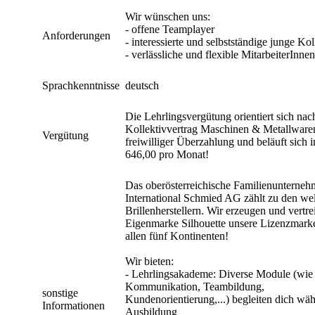
Wir wünschen uns:
- offene Teamplayer
Anforderungen
- interessierte und selbstständige junge Ko
- verlässliche und flexible MitarbeiterInnen
Sprachkenntnisse
deutsch
Die Lehrlingsvergütung orientiert sich na
Kollektivvertrag Maschinen & Metallwaren
Vergütung
freiwilliger Überzahlung und beläuft sich i
646,00 pro Monat!
Das oberösterreichische Familienunterneh
International Schmied AG zählt zu den we
Brillenherstellern. Wir erzeugen und vertr
Eigenmarke Silhouette unsere Lizenzmark
allen fünf Kontinenten!
Wir bieten:
- Lehrlingsakademe: Diverse Module (wie 
Kommunikation, Teambildung,
sonstige
Kundenorientierung,...) begleiten dich wä
Informationen
Ausbildung