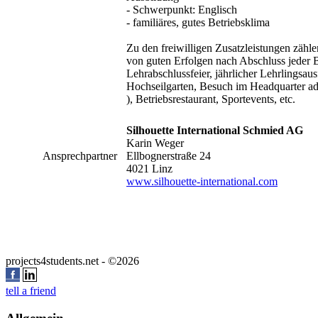
- Schwerpunkt: Englisch
- familiäres, gutes Betriebsklima
Zu den freiwilligen Zusatzleistungen zähle
von guten Erfolgen nach Abschluss jeder B
Lehrabschlussfeier, jährlicher Lehrlingsaus
Hochseilgarten, Besuch im Headquarter a
), Betriebsrestaurant, Sportevents, etc.
Silhouette International Schmied AG
Karin Weger
Ansprechpartner
Ellbognerstraße 24
4021 Linz
www.silhouette-international.com
projects4students.net - ©2026
tell a friend