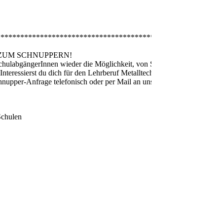
*****************************************************
ZUM SCHNUPPERN!
SchulabgängerInnen wieder die Möglichkeit, von September bis
Interessierst du dich für den Lehrberuf Metalltechniker? Dann
hnupper-Anfrage telefonisch oder per Mail an uns. Wir freuen uns
Schulen