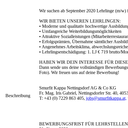
Wir suchen ab September 2020 Lehrlinge (m/w) f
WIR BIETEN UNSEREN LEHRLINGEN:
• Moderne und qualitativ hochwertige Ausbildun
• Umfangreiche Weiterbildungsmöglichkeiten
• Attraktive Sozialleistungen (Mitarbeiterrestau
• Erfolgsprämien, Übernahme sämtlicher Ausbil
• Angenehmes Arbeitsklima, abwechslungsreiche
• Lehrlingsentschädigung: 1. LJ € 719 brutto/Mon
HABEN WIR DEIN INTERESSE FÜR DIE
Dann sende uns deine vollständigen Bewerbungs
Foto). Wir freuen uns auf deine Bewerbung!
Smurfit Kappa Nettingsdorf AG & Co KG
Fr. Mag. Iris Gabriel, Nettingsdorfer Str. 40, 40
Beschreibung
T: +43 (0) 7229 863 405,
jobs@smurfitkappa.at,
BEWERBUNGSFRIST FÜR LEHRSTELLEN MI