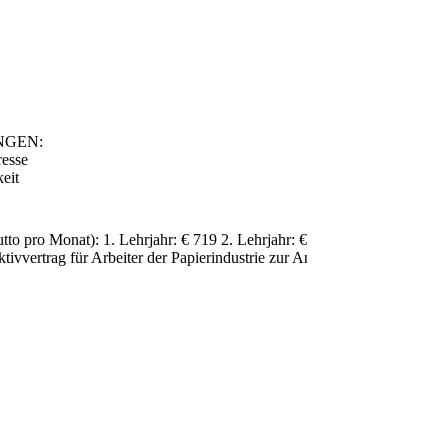
NGEN:
resse
keit
onat): 1. Lehrjahr: € 719 2. Lehrjahr: € 834 3. Lehrjahr:
tivvertrag für Arbeiter der Papierindustrie zur Anwendung.