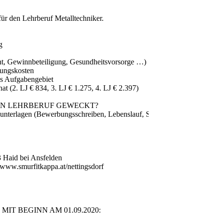
ür den Lehrberuf Metalltechniker.
g
rant, Gewinnbeteiligung, Gesundheitsvorsorge …)
dungskosten
s Aufgabengebiet
at (2. LJ € 834, 3. LJ € 1.275, 4. LJ € 2.397)
SEN LEHRBERUF GEWECKT?
unterlagen (Bewerbungsschreiben, Lebenslauf, Schulzeugnisse,
53 Haid bei Ansfelden
www.smurfitkappa.at/nettingsdorf
T BEGINN AM 01.09.2020: