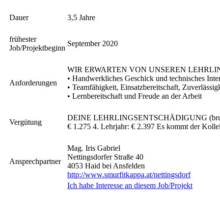
Dauer
3,5 Jahre
frühester
September 2020
Job/Projektbeginn
WIR ERWARTEN VON UNSEREN LEHRLI
• Handwerkliches Geschick und technisches Inte
Anforderungen
• Teamfähigkeit, Einsatzbereitschaft, Zuverlässig
• Lernbereitschaft und Freude an der Arbeit
DEINE LEHRLINGSENTSCHÄDIGUNG (brutto pro M
Vergütung
€ 1.275 4. Lehrjahr: € 2.397 Es kommt der Kollek
Mag. Iris Gabriel
Nettingsdorfer Straße 40
Ansprechpartner
4053 Haid bei Ansfelden
http://www.smurfitkappa.at/nettingsdorf
Ich habe Interesse an diesem Job/Projekt