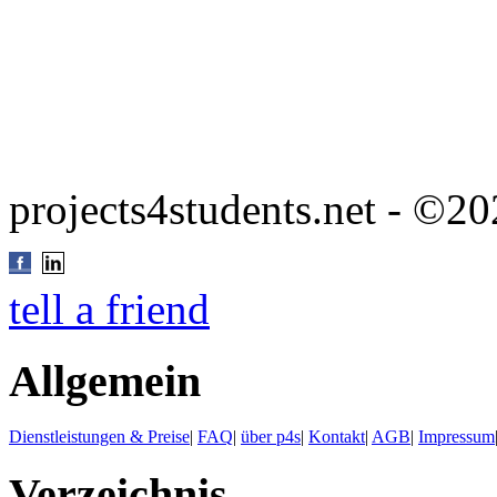
projects4students.net - ©
tell a friend
Allgemein
Dienstleistungen & Preise
|
FAQ
|
über p4s
|
Kontakt
|
AGB
|
Impressum
Verzeichnis